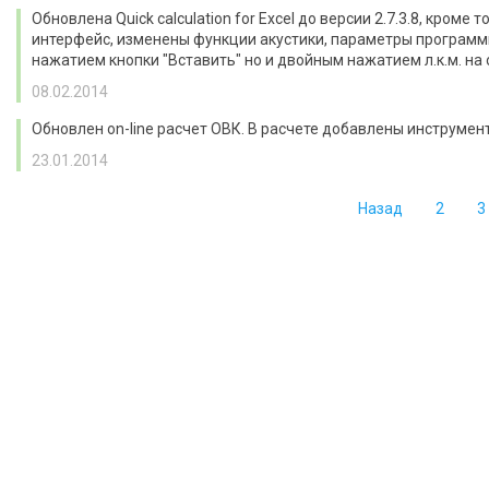
Обновлена Quick calculation for Excel до версии 2.7.3.8, кро
интерфейс, изменены функции акустики, параметры программы
нажатием кнопки "Вставить" но и двойным нажатием л.к.м. на 
08.02.2014
Обновлен on-line расчет ОВК. В расчете добавлены инструмент
23.01.2014
Назад
2
3